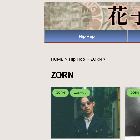
Hip Hop
HOME
>
Hip Hop
>
ZORN
>
ZORN
ZORN
ニュース
ZORN