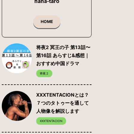
hana-taro
HOME
将夜2 冥王の子 第13話〜
第16話 あらすじ&感想｜
おすすめ中国ドラマ
将夜２
XXXTENTACIONとは？
７つのタトゥーを通して
人物像を解説します
XXXTENTACION