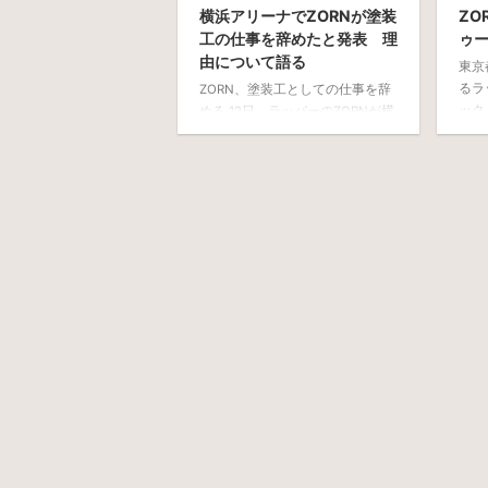
横浜アリーナでZORNが塗装
ZO
工の仕事を辞めたと発表 理
ゥ
由について語る
東京
るラ
ZORN、塗装工としての仕事を辞
ック
める 12日、ラッパーのZORNが横
ーン
浜アリーナでワンマンライブをお
ZO
こなった。 そこで、音楽をやり
ン、
ながらも続けてきた塗装工として
プロ
の仕事を辞めると発表したのだ。
年月日
ZORNは、ファンに対して、「現
年2月
場の仕事や家庭という一般的な部
出身
分を持っている自分が好きだとい
コの
う人のことも理解している」と話
レー
す。 理由としては、音楽一本に
式サイ
集中するためとしており、前向き
ら t
にとらえてほしいと語った。
ン）は
ZORNとは 出生名 杉山雄基 生年
月日（年齢※2021年8月） 1989年
2月15日（32歳） 身長 168 ...