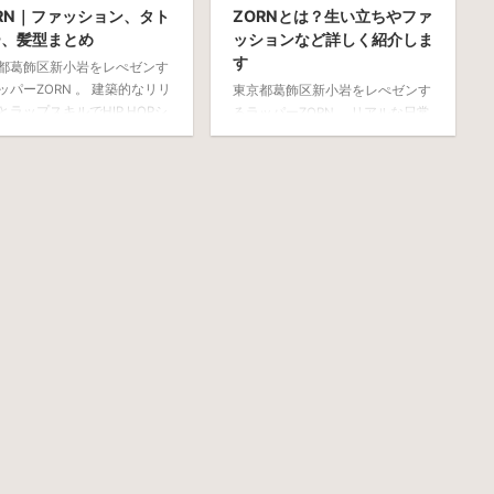
RN｜ファッション、タト
ZORNとは？生い立ちやファ
ー、髪型まとめ
ッションなど詳しく紹介しま
す
都葛飾区新小岩をレぺゼンす
ッパーZORN 。 建築的なリリ
東京都葛飾区新小岩をレぺゼンす
とラップスキルでHIP HOPシ
るラッパーZORN。 リアルな日常
を賑わしています。 そんな
を等身大に詩的に表現するリリッ
RN のタトゥー、ファッショ
クと、固く内容が離れている韻が
髪型について解説します。
評価されています。 そんなZORN
フィール 出生名 杉山雄基 生
のプロフィール、ファッション、
（年齢※2021年8月） 1989
アルバムについて解説することで
15日（32歳） 身長 168cm
魅力を伝えられたなと思います。
地 東京都葛飾区新小岩 タバ
ZORNとは プロフィール 出生名
銘柄 マルボロ・メンソール
杉山雄基 生年月日（年齢※2021年
ベル 昭和レコード→個人 公
8月） 1989年2月15日（32歳） 身
ト こちら instagram こち
長 168cm 出身地 東京都葛飾区新
witter こちら ZORN（ゾー
小岩 タバコの銘柄 マルボロ・メ
、15歳の時 ...
ンソール レーベル 昭和レコード
→個人 公式サイト こちら
instagra ...