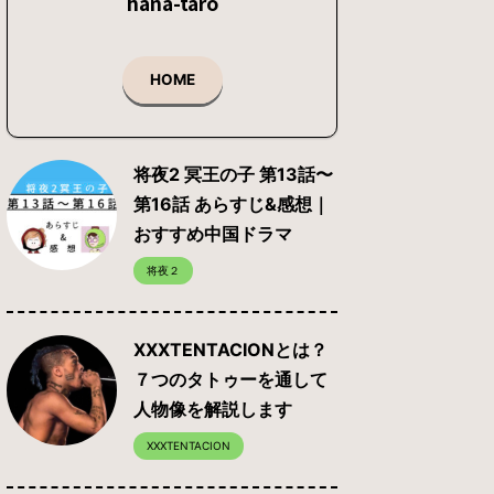
hana-taro
HOME
将夜2 冥王の子 第13話〜
第16話 あらすじ&感想｜
おすすめ中国ドラマ
将夜２
XXXTENTACIONとは？
７つのタトゥーを通して
人物像を解説します
XXXTENTACION