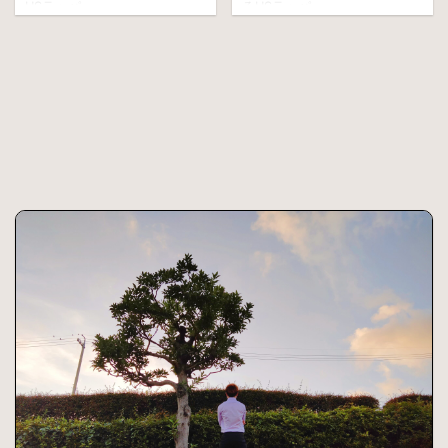
USラッパー・
るUSラッパー・
XXXTENTACION。
XXXTENTACION。 彼はどのよ
XXXTENTACIONは、体だけで
うな人生を歩んだのでしょう
なく顔にも多くのタトゥーを
か。 XXXTENTACIONの人物像
入れています。 タトゥー1つ1
とその背景、死因について詳
つ見ると、問題児といわれて
しく解説します。
いた彼がタトゥーで自己表現
XXXTENTACIONとは プロフィ
をしていたことが分かりま
ール 出生名 Jahseh
す。 亡くなった今でも愛され
Dwayne Ricardo Onfroy 生
続けるXXXTENTACIONはどの
年月日 1998年1月23日 命日
ような人物だったのでしょう
2018年6月18日（20歳） 出身
か。 今回はタトゥーを通し
地 アメリカフロリダ州プラン
て、彼の人柄について見てい
テーション 身長 168㎝
きましょう。 Alone 左眉毛の
YouTube こちら 公式サイト こ
上にAloneの文字があります。
ちら XXXTENTACION（エック
タトゥーの意味 ALONEは、日
スエッ ...
本語で孤独を意味します。 XX
...