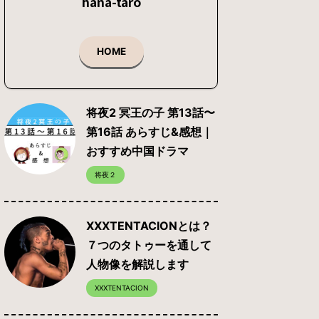
hana-taro
HOME
将夜2 冥王の子 第13話〜
第16話 あらすじ&感想｜
おすすめ中国ドラマ
将夜２
XXXTENTACIONとは？
７つのタトゥーを通して
人物像を解説します
XXXTENTACION