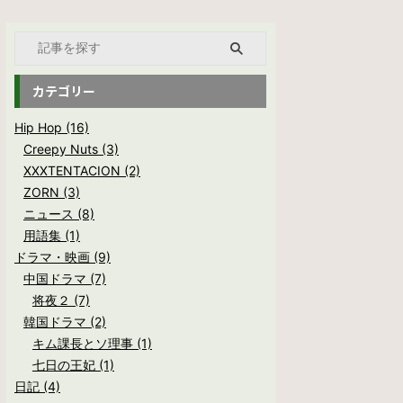
カテゴリー
Hip Hop (16)
Creepy Nuts (3)
XXXTENTACION (2)
ZORN (3)
ニュース (8)
用語集 (1)
ドラマ・映画 (9)
中国ドラマ (7)
将夜２ (7)
韓国ドラマ (2)
キム課長とソ理事 (1)
七日の王妃 (1)
日記 (4)