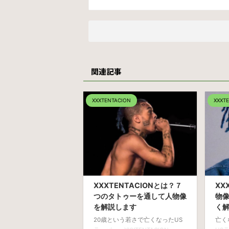
関連記事
XXXTENTACION
XXXT
XXXTENTACIONとは？７
XX
つのタトゥーを通して人物像
物
を解説します
く
20歳という若さで亡くなったUS
亡く