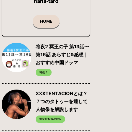
hana-taro
HOME
将夜2 冥王の子 第13話〜
第16話 あらすじ&感想｜
おすすめ中国ドラマ
将夜２
XXXTENTACIONとは？
７つのタトゥーを通して
人物像を解説します
XXXTENTACION