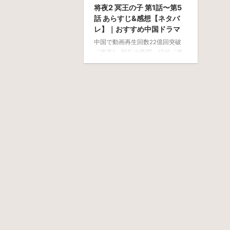
将夜2 冥王の子 第1話〜第5
話 あらすじ&感想【ネタバ
レ】｜おすすめ中国ドラマ
中国で動画再生回数22億回突破
「将夜1 戦乱の帝国」続編「将
夜2 冥王の子」の紹介です「将
夜 戦乱の帝国」は日本でも大ヒ
ット‼︎製作費80億円の中国歴史ア
クションドラマです。 第1作
「将夜1 冥王の子」最終回 寧缺
（ねい・けつ）は夏侯（か・こ
う）との決闘で家族の仇討ちを成
し遂げる。しかしその戦いで桑桑
（そうそう）が寧缺をかばい倒れ
る。〜 ここまでが「将夜 戦乱
の帝国」でした。 将夜2 冥王の
子 第2作「将夜2 冥王の子」始
まりました 桑桑（そうそう）は
どうなる？寧缺（ねい・けつ）と
の絆と ...