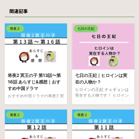
関連記事
将夜２
七日の王妃
将夜2 冥王の子 第13話〜第
七日の王妃｜ヒロインは実
16話 あらすじ&感想｜おす
在の人物か？
すめ中国ドラマ
ヒロインの王妃 チェギョンは
実在する人物です！ ヒロイン
おすすめ中国ドラマの将夜2 冥
のシン・ チェギョンは端敬
王の子 第13話〜第16話 感想
（タンギョン）王后（ワン
【ネタバレ】です。 寧缺（ね
フ・おうこう）です。 ドラマ
い・けつ）と桑桑（そうそ
将夜２
将夜２
のヒロインシン・チェギョン
う） 、追われる二人、どうな
は、幼いころに恋心を抱いた
っていきますやら........ 話題の
ヨク（晋城大君 チンソンテグ
韓国コスメ、サボテンオイル
ン＝第11代国王中の中宗 チュ
配合のハクスリー 将夜２ 冥