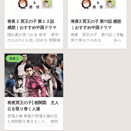
ンジョン）を愛し続け、のち
王の子 第13話～16話 第13話
の端敬（タンギョン）王后と
あらすじ&感想 寧缺（ねい・け
なります。 史実では1499年に
つ）と桑桑（そうそう）を待
シン・ チェギョンとヨク（晋
ち伏せる西陵（せいりょう）
将夜２ 冥王の子 第１２話
将夜2 冥王の子 第11話 感想
城大君 チンソンテグン)は婚姻
の軍兵達。 大神官（だいしん
感想｜おすすめ中国ドラマ
｜おすすめ中国ドラマ
します。チェギョン13歳と ヨ
かん）の葉紅魚（よう・こう
隠れ家が見つかる 前半 町中
将夜 冥王の子 第11話｜月輪
ク12歳のことです！若い！！
ぎょ）は、2人が、唐に行くに
の人が2人を追い詰める 朝陽城
国で身をひそめる あら
1506年に ヨク（晋城大君 チン
しても渭城（いじょう）に行
内で身を潜めていたが、隠れ
すじ 岐山大師の導きで、快方
ソンテグン) が 第11代国 ...
くしても、不気味な沼の“泥池
家が見つかった。羅克敵
にむかったかにみえた桑桑
（でいち）” ...
（ら・こくてき）と七念（し
（そうそう）だったが、一
将夜２
ちねん）が隠れ家を発見した
転、症状は悪化、折しも寧缺
が、そこはすでにもぬけの
(ねい・けつ)が隠れ住む月輪国
殻。町中の人達が2人を追い詰
の朝陽（ちょうよう）城内で
め、物を投げつけたり......「幼
は、西陵（せいりょう）によ
女をつかまえろ」と追いかけ
る冥王の子の捜索の輪が狭ま
るのだった。 町中の人から追
りつつあった。 感想 楽天
われ悲しそうな桑桑（そうそ
ランキング３冠達成 イルコ
う）。 仕方なく逃げ込んだの
ルポ ミネラルバスパウダー
将夜冥王の子| 相関図 主人
は、朝陽城にある白塔寺（浮
月輪国で身をひそめている寧
公を取り巻く人達
暑院）。 そこには曲妮大師
缺と桑桑。 西陵の追っ手「こ
登場人物 将夜の登場人物の主
（きょくじたいし）がい
いつは冥王の子だ。長年、我
な相関図を書きました。 相関
て。。。。。 白塔寺（浮暑
が国が極貧に苦しむのも民が
図 将夜 冥王の子の相関図
院）の入口で結界で足止めさ
流浪の果てに疲弊しているの