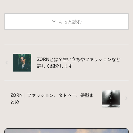
（略図）を作りました。主人
れている朝陽城の者たち。西
も、この者のせいだ」と冥王
公の寧缺（ねい・けつ）と桑
陵 ...
...
桑（そうそう）を取り巻く人
たちです。 最後になるとさら
もっと読む
に関係が見えてきて、ますま
す「夫子ってすごい」と思い
ました。 将夜２冥王の子の相
関図がなかったので自分で作
ってみました。 らでぃっしゅ
ぼーやのおせち 解説 『将夜
冥王の子』の 主人公の寧缺
ZORNとは？生い立ちやファッションなど
（ネイ・ケツ）役 は、一作目
詳しく紹介します
の『将夜 戦乱の帝国』の 陳飛
宇（チェン・フェイユー では
ないの
将夜 戦乱の帝国の寧
缺（ネイ・ケ ...
ZORN｜ファッション、タトゥー、髪型ま
とめ