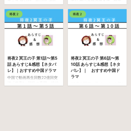
すじ 岐山大師の導きで、快方
王の子 第13話〜第16話 感想
にむかったかにみえた桑桑
【ネタバレ】です。 寧缺（ね
（そうそう）だったが、一
い・けつ）と桑桑（そうそ
将夜２
将夜２
転、症状は悪化、折しも寧缺
う） 、追われる二人、どうな
(ねい・けつ)が隠れ住む月輪国
っていきますやら........ 話題の
の朝陽（ちょうよう）城内で
韓国コスメ、サボテンオイル
は、西陵（せいりょう）によ
配合のハクスリー 将夜２ 冥
る冥王の子の捜索の輪が狭ま
王の子 第13話～16話 第13話
りつつあった。 感想 楽天
あらすじ&感想 寧缺（ねい・け
ランキング３冠達成 イルコ
つ）と桑桑（そうそう）を待
ルポ ミネラルバスパウダー
ち伏せる西陵（せいりょう）
将夜2 冥王の子 第1話〜第5
将夜2 冥王の子 第6話〜第
月輪国で身をひそめている寧
の軍兵達。 大神官（だいしん
話 あらすじ&感想【ネタバ
10話 あらすじ&感想【ネタ
缺と桑桑。 西陵の追っ手「こ
かん）の葉紅魚（よう・こう
レ】｜おすすめ中国ドラマ
バレ】｜ おすすめ中国ド
いつは冥王の子だ。長年、我
ぎょ）は、2人が、唐に行くに
ラマ
中国で動画再生回数22億回突
が国が極貧に苦しむのも民が
しても渭城（いじょう）に行
破「将夜1 戦乱の帝国」続編
“将夜2 冥王の子 あらすじ“ 第6
流浪の果てに疲弊しているの
くしても、不気味な沼の“泥池
「将夜2 冥王の子」の紹介で
話から10話です！ 中国ドラ
も、この者のせいだ」と冥王
（でいち）” ...
す「将夜 戦乱の帝国」は日
マ 将夜 2作目 冥王の子
...
本でも大ヒット‼︎製作費80億円
第5話で冥王の子が誰かわかり
の中国歴史アクションドラマ
ました‼︎ 謎が深まるばかりで
です。 第1作「将夜1 冥王の
す。冥王の子だったらどうし
子」最終回 寧缺（ねい・け
ていけないの？ 第6話、寧缺
つ）は夏侯（か・こう）との
(ねい・けつ)と桑桑(そうそう)
決闘で家族の仇討ちを成し遂
を助けて下さい。二人とも何