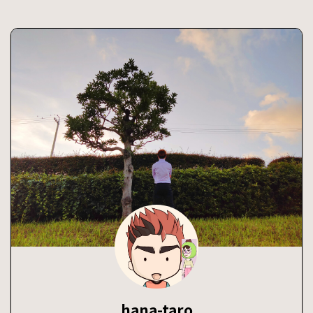
げる。しかしその戦いで桑桑
も悪いことをしてないよ。 将
（そうそう）が寧缺をかばい
夜２冥王の子あらすじ 将夜2
倒れる。〜 ここまでが「将
冥王の子 あらすじ 第6話 桑桑
夜 戦乱の帝国」でした。 将夜
（そうそう）を背負い、爛柯
2 冥王の子 第2作「将夜2
（らんか）寺の本殿から飛び
冥王の子」始まりました 桑
出した寧缺（ねい・けつ）。
桑（そうそう）はどうなる？
莫山山（ばく・さんさん）や
寧缺（ねい・けつ）との絆と
岐山（きさん）の助けも借
...
り、寧缺は襲い来る者たちを
...
hana-taro